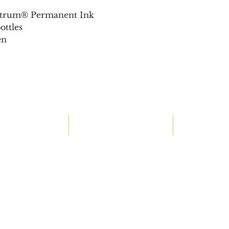
ctrum® Permanent Ink
ottles
en
ur Products
Our Brands
About
i