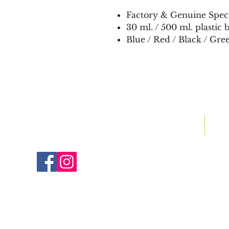
Factory & Genuine Spe
30 ml. / 500 ml. plastic b
Blue / Red / Black / Gre
Home
O
Nurgün Kırtasiye Tekstil ve Promosyon Ürünler
San. Tic. Ltd. Şti.
Gümüşsuyu Caddesi, Litros Yolu Çıkmazı,
No: 5, Topkapı - İstanbul - Türkiye
34010