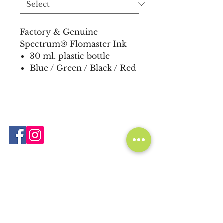
Factory & Genuine
Spectrum® Flomaster Ink
30 ml. plastic bottle
Blue / Green / Black / Red
Nurgün Kırtasiye Tekstil ve Promosyon
Ürünleri
San. Tic. Ltd. Şti.
Gümüşsuyu Caddesi, Litros Yolu Çıkmazı,
No: 5, Topkapı - İstanbul - Türkiye
34010
Tel:
+90 212 526 60 69
+90 212 522 25 59